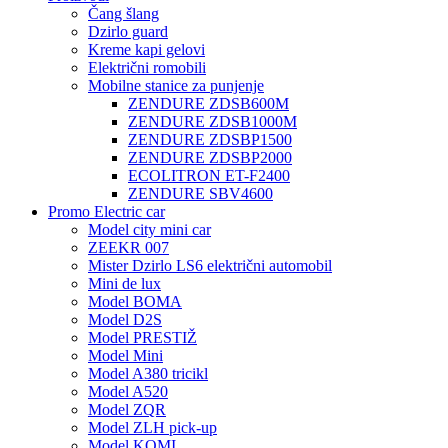
Čang šlang
Dzirlo guard
Kreme kapi gelovi
Električni romobili
Mobilne stanice za punjenje
ZENDURE ZDSB600M
ZENDURE ZDSB1000M
ZENDURE ZDSBP1500
ZENDURE ZDSBP2000
ECOLITRON ET-F2400
ZENDURE SBV4600
Promo Electric car
Model city mini car
ZEEKR 007
Mister Dzirlo LS6 električni automobil
Mini de lux
Model BOMA
Model D2S
Model PRESTIŽ
Model Mini
Model A380 tricikl
Model A520
Model ZQR
Model ZLH pick-up
Model KOMI