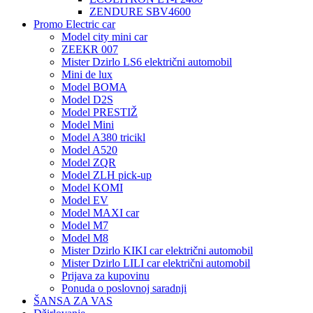
ZENDURE SBV4600
Promo Electric car
Model city mini car
ZEEKR 007
Mister Dzirlo LS6 električni automobil
Mini de lux
Model BOMA
Model D2S
Model PRESTIŽ
Model Mini
Model A380 tricikl
Model A520
Model ZQR
Model ZLH pick-up
Model KOMI
Model EV
Model MAXI car
Model M7
Model M8
Mister Dzirlo KIKI car električni automobil
Mister Dzirlo LILI car električni automobil
Prijava za kupovinu
Ponuda o poslovnoj saradnji
ŠANSA ZA VAS