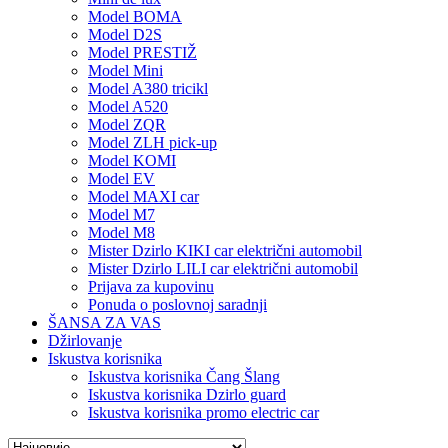
Model BOMA
Model D2S
Model PRESTIŽ
Model Mini
Model A380 tricikl
Model A520
Model ZQR
Model ZLH pick-up
Model KOMI
Model EV
Model MAXI car
Model M7
Model M8
Mister Dzirlo KIKI car električni automobil
Mister Dzirlo LILI car električni automobil
Prijava za kupovinu
Ponuda o poslovnoj saradnji
ŠANSA ZA VAS
Džirlovanje
Iskustva korisnika
Iskustva korisnika Čang Šlang
Iskustva korisnika Dzirlo guard
Iskustva korisnika promo electric car