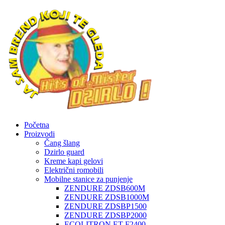
Početna
Proizvodi
Čang šlang
Dzirlo guard
Kreme kapi gelovi
Električni romobili
Mobilne stanice za punjenje
ZENDURE ZDSB600M
ZENDURE ZDSB1000M
ZENDURE ZDSBP1500
ZENDURE ZDSBP2000
ECOLITRON ET-F2400