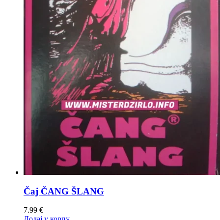
Čaj ČANG ŠLANG
7.99
€
Додај у корпу