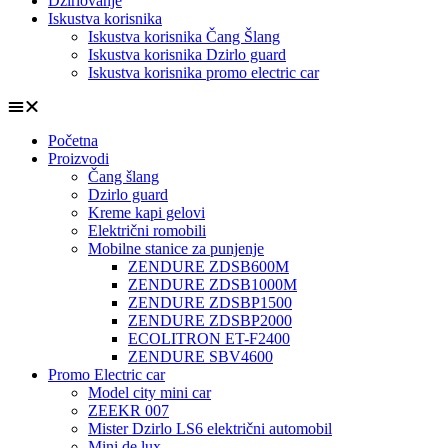
Džirlovanje
Iskustva korisnika
Iskustva korisnika Čang Šlang
Iskustva korisnika Dzirlo guard
Iskustva korisnika promo electric car
Početna
Proizvodi
Čang šlang
Dzirlo guard
Kreme kapi gelovi
Električni romobili
Mobilne stanice za punjenje
ZENDURE ZDSB600M
ZENDURE ZDSB1000M
ZENDURE ZDSBP1500
ZENDURE ZDSBP2000
ECOLITRON ET-F2400
ZENDURE SBV4600
Promo Electric car
Model city mini car
ZEEKR 007
Mister Dzirlo LS6 električni automobil
Mini de lux