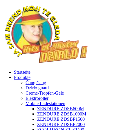
Startseite
Produkte
Čang šlang
Dzirlo guard
Creme-Tropfen-Gele
Elektroroller
Mobile Ladestationen
ZENDURE ZDSB600M
ZENDURE ZDSB1000M
ZENDURE ZDSBP1500
ZENDURE ZDSBP2000
ECOLITRON ET-F2400