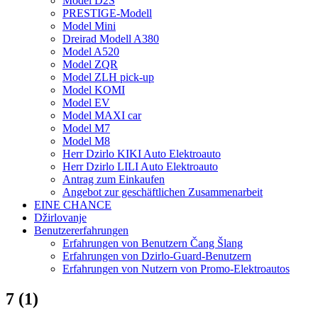
Model D2S
PRESTIGE-Modell
Model Mini
Dreirad Modell A380
Model A520
Model ZQR
Model ZLH pick-up
Model KOMI
Model EV
Model MAXI car
Model M7
Model M8
Herr Dzirlo KIKI Auto Elektroauto
Herr Dzirlo LILI Auto Elektroauto
Antrag zum Einkaufen
Angebot zur geschäftlichen Zusammenarbeit
EINE CHANCE
Džirlovanje
Benutzererfahrungen
Erfahrungen von Benutzern Čang Šlang
Erfahrungen von Dzirlo-Guard-Benutzern
Erfahrungen von Nutzern von Promo-Elektroautos
7 (1)