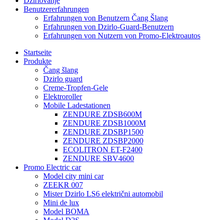
Džirlovanje
Benutzererfahrungen
Erfahrungen von Benutzern Čang Šlang
Erfahrungen von Dzirlo-Guard-Benutzern
Erfahrungen von Nutzern von Promo-Elektroautos
Startseite
Produkte
Čang šlang
Dzirlo guard
Creme-Tropfen-Gele
Elektroroller
Mobile Ladestationen
ZENDURE ZDSB600M
ZENDURE ZDSB1000M
ZENDURE ZDSBP1500
ZENDURE ZDSBP2000
ECOLITRON ET-F2400
ZENDURE SBV4600
Promo Electric car
Model city mini car
ZEEKR 007
Mister Dzirlo LS6 električni automobil
Mini de lux
Model BOMA