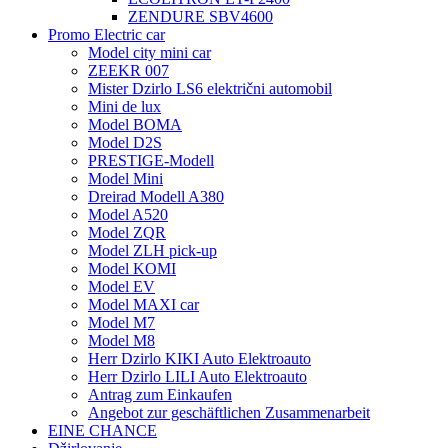
ZENDURE SBV4600
Promo Electric car
Model city mini car
ZEEKR 007
Mister Dzirlo LS6 električni automobil
Mini de lux
Model BOMA
Model D2S
PRESTIGE-Modell
Model Mini
Dreirad Modell A380
Model A520
Model ZQR
Model ZLH pick-up
Model KOMI
Model EV
Model MAXI car
Model M7
Model M8
Herr Dzirlo KIKI Auto Elektroauto
Herr Dzirlo LILI Auto Elektroauto
Antrag zum Einkaufen
Angebot zur geschäftlichen Zusammenarbeit
EINE CHANCE