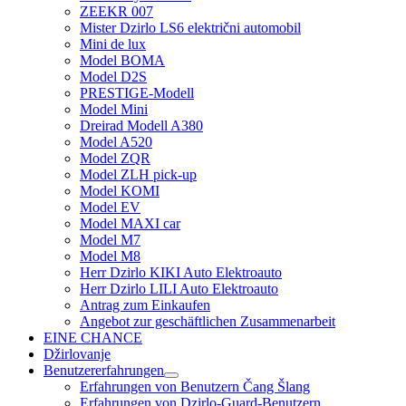
ZEEKR 007
Mister Dzirlo LS6 električni automobil
Mini de lux
Model BOMA
Model D2S
PRESTIGE-Modell
Model Mini
Dreirad Modell A380
Model A520
Model ZQR
Model ZLH pick-up
Model KOMI
Model EV
Model MAXI car
Model M7
Model M8
Herr Dzirlo KIKI Auto Elektroauto
Herr Dzirlo LILI Auto Elektroauto
Antrag zum Einkaufen
Angebot zur geschäftlichen Zusammenarbeit
EINE CHANCE
Džirlovanje
Benutzererfahrungen
Erfahrungen von Benutzern Čang Šlang
Erfahrungen von Dzirlo-Guard-Benutzern