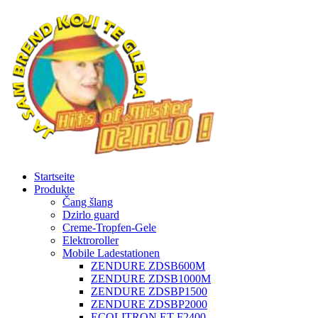
Startseite
Produkte
Čang šlang
Dzirlo guard
Creme-Tropfen-Gele
Elektroroller
Mobile Ladestationen
ZENDURE ZDSB600M
ZENDURE ZDSB1000M
ZENDURE ZDSBP1500
ZENDURE ZDSBP2000
ECOLITRON ET-F2400