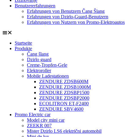
Džirlovanje
Benutzererfahrungen
Erfahrungen von Benutzern Čang Šlang
Erfahrungen von Dzirlo-Guard-Benutzern
Erfahrungen von Nutzern von Promo-Elektroautos
Startseite
Produkte
Čang šlang
Dzirlo guard
Creme-Tropfen-Gele
Elektroroller
Mobile Ladestationen
ZENDURE ZDSB600M
ZENDURE ZDSB1000M
ZENDURE ZDSBP1500
ZENDURE ZDSBP2000
ECOLITRON ET-F2400
ZENDURE SBV4600
Promo Electric car
Model city mini car
ZEEKR 007
Mister Dzirlo LS6 električni automobil
Mini de lux