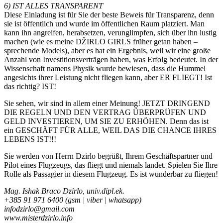
6) IST ALLES TRANSPARENT
Diese Einladung ist für Sie der beste Beweis für Transparenz, denn
sie ist öffentlich und wurde im öffentlichen Raum platziert. Man
kann ihn angreifen, herabsetzen, verunglimpfen, sich über ihn lustig
machen (wie es meine DŽIRLO GIRLS früher getan haben –
sprechende Models), aber es hat ein Ergebnis, weil wir eine große
Anzahl von Investitionsverträgen haben, was Erfolg bedeutet. In der
Wissenschaft namens Physik wurde bewiesen, dass die Hummel
angesichts ihrer Leistung nicht fliegen kann, aber ER FLIEGT! Ist
das richtig? IST!
Sie sehen, wir sind in allem einer Meinung! JETZT DRINGEND
DIE REGELN UND DEN VERTRAG ÜBERPRÜFEN UND
GELD INVESTIEREN, UM SIE ZU ERHÖHEN. Denn das ist
ein GESCHÄFT FÜR ALLE, WEIL DAS DIE CHANCE IHRES
LEBENS IST!!!
Sie werden von Herrn Dzirlo begrüßt, Ihrem Geschäftspartner und
Pilot eines Flugzeugs, das fliegt und niemals landet. Spielen Sie Ihre
Rolle als Passagier in diesem Flugzeug. Es ist wunderbar zu fliegen!
Mag. Ishak Braco Dzirlo, univ.dipl.ek.
+385 91 971 6400 (gsm | viber | whatsapp)
infodzirlo@gmail.com
www.misterdzirlo.info