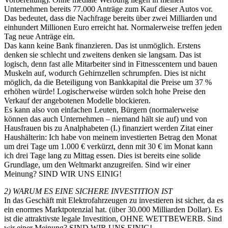
Unternehmen bereits 77.000 Anträge zum Kauf dieser Autos vor.
Das bedeutet, dass die Nachfrage bereits über zwei Milliarden und
einhundert Millionen Euro erreicht hat. Normalerweise treffen jeden
Tag neue Anträge ein.
Das kann keine Bank finanzieren. Das ist unmöglich. Erstens
denken sie schlecht und zweitens denken sie langsam. Das ist
logisch, denn fast alle Mitarbeiter sind in Fitnesscentern und bauen
Muskeln auf, wodurch Gehirnzellen schrumpfen. Dies ist nicht
möglich, da die Beteiligung von Bankkapital die Preise um 37 %
erhöhen würde! Logischerweise würden solch hohe Preise den
Verkauf der angebotenen Modelle blockieren.
Es kann also von einfachen Leuten, Bürgern (normalerweise
können das auch Unternehmen – niemand hält sie auf) und von
Hausfrauen bis zu Analphabeten (I.) finanziert werden Zitat einer
Haushälterin: Ich habe von meinem investierten Betrag den Monat
um drei Tage um 1.000 € verkürzt, denn mit 30 € im Monat kann
ich drei Tage lang zu Mittag essen. Dies ist bereits eine solide
Grundlage, um den Weltmarkt anzugreifen. Sind wir einer
Meinung? SIND WIR UNS EINIG!
2) WARUM ES EINE SICHERE INVESTITION IST
In das Geschäft mit Elektrofahrzeugen zu investieren ist sicher, da es
ein enormes Marktpotenzial hat. (über 30.000 Milliarden Dollar). Es
ist die attraktivste legale Investition, OHNE WETTBEWERB. Sind
wir einer Meinung? SIND WIR UNS EINIG!