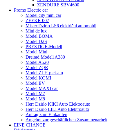
ZENDURE SBV4600
Promo Electric car
Model city mini car
ZEEKR 007
Mister Dzirlo LS6 električni automobil
Mini de lux
Model BOMA
Model D2S
PRESTIGE-Modell
Model Mini
Dreirad Modell A380
Model A520
Model ZQR
Model ZLH pick-up
Model KOMI
Model EV
Model MAXI car
Model M7
Model M8
Herr Dzirlo KIKI Auto Elektroauto
Herr Dzirlo LILI Auto Elektroauto
Antrag zum Einkaufen
Angebot zur geschäftlichen Zusammenarbeit
EINE CHANCE