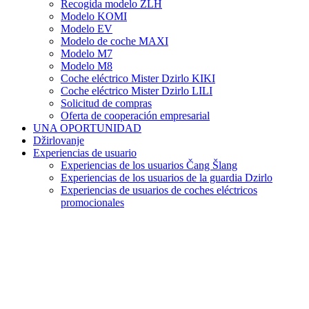
Recogida modelo ZLH
Modelo KOMI
Modelo EV
Modelo de coche MAXI
Modelo M7
Modelo M8
Coche eléctrico Mister Dzirlo KIKI
Coche eléctrico Mister Dzirlo LILI
Solicitud de compras
Oferta de cooperación empresarial
UNA OPORTUNIDAD
Džirlovanje
Experiencias de usuario
Experiencias de los usuarios Čang Šlang
Experiencias de los usuarios de la guardia Dzirlo
Experiencias de usuarios de coches eléctricos
promocionales