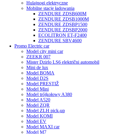
Hulajnogi elektryczne
Mobilne stacje ładowania
ZENDURE ZDSB600M
ZENDURE ZDSB1000M
ZENDURE ZDSBP1500
ZENDURE ZDSBP2000
ECOLITRON ET-F2400
ZENDURE SBV4600
Promo Electric car
Model city mini car
ZEEKR 007
Mister Dzirlo LS6 električni automobil
Mini de lux
Model BOMA
Model D2S
Model PRESTIŽ
Model Mini
Model trójkołowy A380
Model A520
Model ZQR
Model ZLH pick-up
Model KOMI
Model EV
Model MAXI car
Model M7