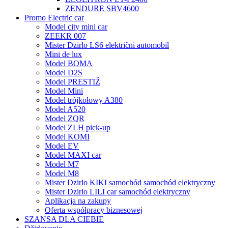
ZENDURE SBV4600
Promo Electric car
Model city mini car
ZEEKR 007
Mister Dzirlo LS6 električni automobil
Mini de lux
Model BOMA
Model D2S
Model PRESTIŽ
Model Mini
Model trójkołowy A380
Model A520
Model ZQR
Model ZLH pick-up
Model KOMI
Model EV
Model MAXI car
Model M7
Model M8
Mister Dzirlo KIKI samochód samochód elektryczny
Mister Dzirlo LILI car samochód elektryczny
Aplikacja na zakupy
Oferta współpracy biznesowej
SZANSA DLA CIEBIE