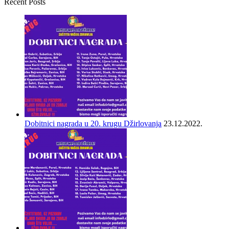
Recent Posts
Dobitnici nagrada u 20. krugu Džirlovanja
23.12.2022.