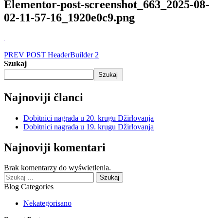
Elementor-post-screenshot_663_2025-08-
02-11-57-16_1920e0c9.png
Nawigacja
PREV POST
HeaderBuilder 2
Szukaj
wpisu
Szukaj
Najnoviji članci
Dobitnici nagrada u 20. krugu Džirlovanja
Dobitnici nagrada u 19. krugu Džirlovanja
Najnoviji komentari
Brak komentarzy do wyświetlenia.
Szukaj:
Blog Categories
Nekategorisano