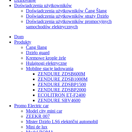
Džirlovanje
Doświadczenia użytkowników
Doświadczenia użytkowników Čang Šlang
Doświadczenia użytkowników straży Dzirlo
Doświadczenia użytkowników promocyjnych
samochodów elektrycznych
Dom
Produkty
Čang šlang
Dzirlo guard
Kremowe krople żele
Hulajnogi elektryczne
Mobilne stacje ładowania
ZENDURE ZDSB600M
ZENDURE ZDSB1000M
ZENDURE ZDSBP1500
ZENDURE ZDSBP2000
ECOLITRON ET-F2400
ZENDURE SBV4600
Promo Electric car
Model city mini car
ZEEKR 007
Mister Dzirlo LS6 električni automobil
Mini de lux