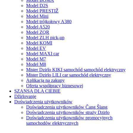
Model BOMA
Model D2S
Model PRESTIŽ
Model Mini
Model trójkołowy A380
Model A520
Model ZQR
Model ZLH pick-up
Model KOMI
Model EV
Model MAXI car
Model M7
Model M8
Mister Dzirlo KIKI samochód samochód elektryczny
Mister Dzirlo LILI car samochód elektryczny
Aplikacja na zakupy
Oferta współpracy biznesowej
SZANSA DLA CIEBIE
Džirlovanje
Doświadczenia użytkowników
Doświadczenia użytkowników Čang Šlang
Doświadczenia użytkowników straży Dzirlo
Doświadczenia użytkowników promocyjnych
samochodów elektrycznych