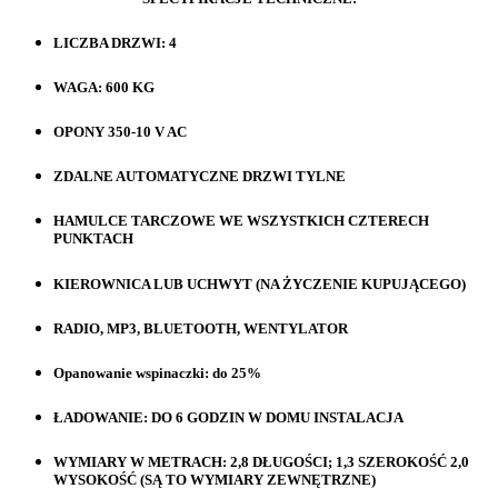
LICZBA DRZWI: 4
WAGA: 600 KG
OPONY 350-10 V AC
ZDALNE AUTOMATYCZNE DRZWI TYLNE
HAMULCE TARCZOWE WE WSZYSTKICH CZTERECH
PUNKTACH
KIEROWNICA LUB UCHWYT (NA ŻYCZENIE KUPUJĄCEGO)
RADIO, MP3, BLUETOOTH, WENTYLATOR
Opanowanie wspinaczki: do 25%
ŁADOWANIE: DO 6 GODZIN W DOMU INSTALACJA
WYMIARY W METRACH: 2,8 DŁUGOŚCI; 1,3 SZEROKOŚĆ 2,0
WYSOKOŚĆ (SĄ TO WYMIARY ZEWNĘTRZNE)