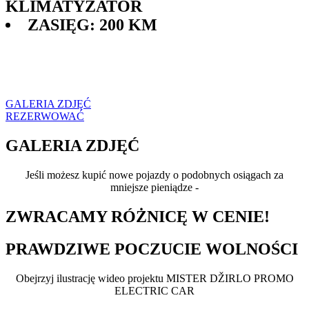
KLIMATYZATOR
ZASIĘG: 200 KM
CZAS OPÓŹNIENIA: 3 MIESIĄCE OD WPŁATY
METODA PŁATNOŚCI:
WSTĘPNE OBLICZENIA
GALERIA ZDJĘĆ
REZERWOWAĆ
GALERIA ZDJĘĆ
Jeśli możesz kupić nowe pojazdy o podobnych osiągach za
mniejsze pieniądze -
ZWRACAMY RÓŻNICĘ W CENIE!
PRAWDZIWE POCZUCIE WOLNOŚCI
Obejrzyj ilustrację wideo projektu MISTER DŽIRLO PROMO
ELECTRIC CAR