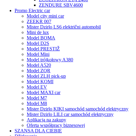
ZENDURE SBV4600
Promo Electric car
Model city mini car
ZEEKR 007
Mister Dzirlo LS6 električni automobil
Mini de lux
Model BOMA
Model D2S
Model PRESTIŽ
Model Mini
Model trójkołowy A380
Model A520
Model ZQR
Model ZLH pick-up
Model KOMI
Model EV
Model MAXI car
Model M7
Model M8
Mister Dzirlo KIKI samochód samochód elektryczny
Mister Dzirlo LILI car samochód elektryczny
Aplikacja na zakupy
Oferta współpracy biznesowej
SZANSA DLA CIEBIE