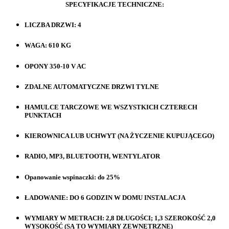
SPECYFIKACJE TECHNICZNE:
LICZBA DRZWI: 4
WAGA: 610 KG
OPONY 350-10 V AC
ZDALNE AUTOMATYCZNE DRZWI TYLNE
HAMULCE TARCZOWE WE WSZYSTKICH CZTERECH
PUNKTACH
KIEROWNICA LUB UCHWYT (NA ŻYCZENIE KUPUJĄCEGO)
RADIO, MP3, BLUETOOTH, WENTYLATOR
Opanowanie wspinaczki: do 25%
ŁADOWANIE: DO 6 GODZIN W DOMU INSTALACJA
WYMIARY W METRACH: 2,8 DŁUGOŚCI; 1,3 SZEROKOŚĆ 2,0
WYSOKOŚĆ (SĄ TO WYMIARY ZEWNĘTRZNE)