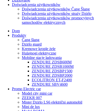
Džirlovanje
Doświadczenia użytkowników
Doświadczenia użytkowników Čang Šlang
Doświadczenia użytkowników straży Dzirlo
Doświadczenia użytkowników promocyjnych
samochodów elektrycznych
Dom
Produkty
Čang šlang
Dzirlo guard
Kremowe krople żele
Hulajnogi elektryczne
Mobilne stacje ładowania
ZENDURE ZDSB600M
ZENDURE ZDSB1000M
ZENDURE ZDSBP1500
ZENDURE ZDSBP2000
ECOLITRON ET-F2400
ZENDURE SBV4600
Promo Electric car
Model city mini car
ZEEKR 007
Mister Dzirlo LS6 električni automobil
Mini de lux