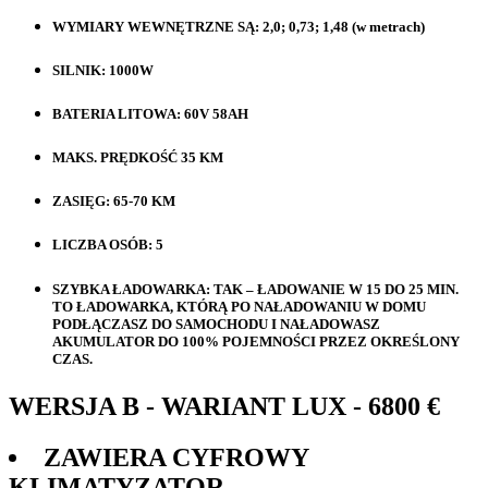
WYMIARY WEWNĘTRZNE SĄ: 2,0; 0,73; 1,48 (w metrach)
SILNIK: 1000W
BATERIA LITOWA: 60V 58AH
MAKS. PRĘDKOŚĆ 35 KM
ZASIĘG: 65-70 KM
LICZBA OSÓB: 5
SZYBKA ŁADOWARKA: TAK – ŁADOWANIE W 15 DO 25 MIN.
TO ŁADOWARKA, KTÓRĄ PO NAŁADOWANIU W DOMU
PODŁĄCZASZ DO SAMOCHODU I NAŁADOWASZ
AKUMULATOR DO 100% POJEMNOŚCI PRZEZ OKREŚLONY
CZAS.
WERSJA B - WARIANT LUX - 6800 €
ZAWIERA CYFROWY
KLIMATYZATOR