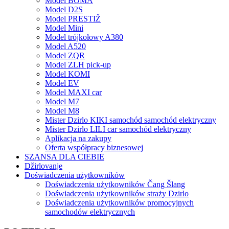
Model BOMA
Model D2S
Model PRESTIŽ
Model Mini
Model trójkołowy A380
Model A520
Model ZQR
Model ZLH pick-up
Model KOMI
Model EV
Model MAXI car
Model M7
Model M8
Mister Dzirlo KIKI samochód samochód elektryczny
Mister Dzirlo LILI car samochód elektryczny
Aplikacja na zakupy
Oferta współpracy biznesowej
SZANSA DLA CIEBIE
Džirlovanje
Doświadczenia użytkowników
Doświadczenia użytkowników Čang Šlang
Doświadczenia użytkowników straży Dzirlo
Doświadczenia użytkowników promocyjnych
samochodów elektrycznych