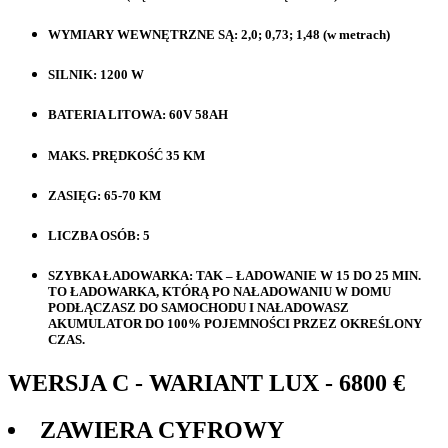
WYMIARY WEWNĘTRZNE SĄ: 2,0; 0,73; 1,48 (w metrach)
SILNIK: 1200 W
BATERIA LITOWA: 60V 58AH
MAKS. PRĘDKOŚĆ 35 KM
ZASIĘG: 65-70 KM
LICZBA OSÓB: 5
SZYBKA ŁADOWARKA: TAK – ŁADOWANIE W 15 DO 25 MIN.
TO ŁADOWARKA, KTÓRĄ PO NAŁADOWANIU W DOMU
PODŁĄCZASZ DO SAMOCHODU I NAŁADOWASZ
AKUMULATOR DO 100% POJEMNOŚCI PRZEZ OKREŚLONY
CZAS.
WERSJA C - WARIANT LUX - 6800 €
ZAWIERA CYFROWY