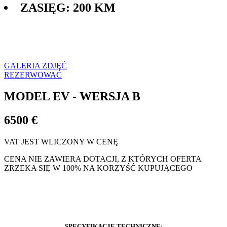
ZASIĘG: 200 KM
CZAS OPÓŹNIENIA: 3 MIESIĄCE OD WPŁATY
METODA PŁATNOŚCI:
WSTĘPNE OBLICZENIA
GALERIA ZDJĘĆ
REZERWOWAĆ
MODEL EV - WERSJA B
6500 €
VAT JEST WLICZONY W CENĘ
CENA NIE ZAWIERA DOTACJI, Z KTÓRYCH OFERTA
ZRZEKA SIĘ W 100% NA KORZYŚĆ KUPUJĄCEGO
SAMOCHÓD MISTER DZIRLO HELP NIE WYMAGA
PRAWA KIEROWANIA, PONIEWAŻ POSIADA ZABIEG NA
SKUTER
SPECYFIKACJE TECHNICZNE: