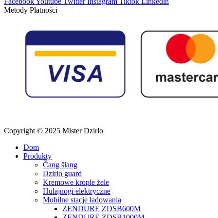
Facebook
Youtube
Twitter
Instagram
Tiktok
Linkedin
Metody Płatności
Copyright © 2025 Mister Dzirlo
Dom
Produkty
Čang šlang
Dzirlo guard
Kremowe krople żele
Hulajnogi elektryczne
Mobilne stacje ładowania
ZENDURE ZDSB600M
ZENDURE ZDSB1000M