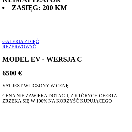
ZASIĘG: 200 KM
CZAS OPÓŹNIENIA: 3 MIESIĄCE OD WPŁATY
METODA PŁATNOŚCI:
WSTĘPNE OBLICZENIA
GALERIA ZDJĘĆ
REZERWOWAĆ
MODEL EV - WERSJA C
6500 €
VAT JEST WLICZONY W CENĘ
CENA NIE ZAWIERA DOTACJI, Z KTÓRYCH OFERTA
ZRZEKA SIĘ W 100% NA KORZYŚĆ KUPUJĄCEGO
SAMOCHÓD MISTER DZIRLO HELP NIE WYMAGA
PRAWA KIEROWANIA, PONIEWAŻ POSIADA ZABIEG NA
SKUTER