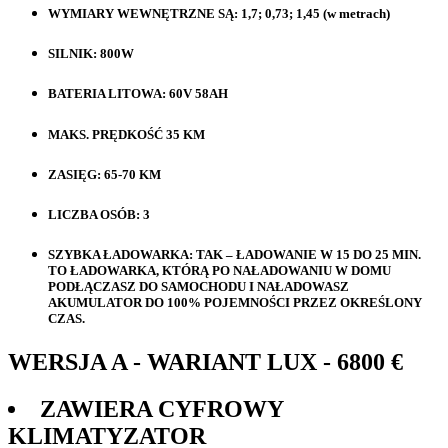
WYMIARY WEWNĘTRZNE SĄ: 1,7; 0,73; 1,45 (w metrach)
SILNIK: 800W
BATERIA LITOWA: 60V 58AH
MAKS. PRĘDKOŚĆ 35 KM
ZASIĘG: 65-70 KM
LICZBA OSÓB: 3
SZYBKA ŁADOWARKA: TAK – ŁADOWANIE W 15 DO 25 MIN.
TO ŁADOWARKA, KTÓRĄ PO NAŁADOWANIU W DOMU
PODŁĄCZASZ DO SAMOCHODU I NAŁADOWASZ
AKUMULATOR DO 100% POJEMNOŚCI PRZEZ OKREŚLONY
CZAS.
WERSJA A - WARIANT LUX - 6800 €
ZAWIERA CYFROWY
KLIMATYZATOR