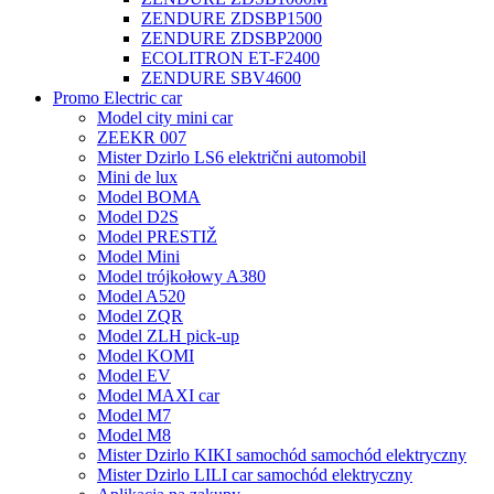
ZENDURE ZDSBP1500
ZENDURE ZDSBP2000
ECOLITRON ET-F2400
ZENDURE SBV4600
Promo Electric car
Model city mini car
ZEEKR 007
Mister Dzirlo LS6 električni automobil
Mini de lux
Model BOMA
Model D2S
Model PRESTIŽ
Model Mini
Model trójkołowy A380
Model A520
Model ZQR
Model ZLH pick-up
Model KOMI
Model EV
Model MAXI car
Model M7
Model M8
Mister Dzirlo KIKI samochód samochód elektryczny
Mister Dzirlo LILI car samochód elektryczny