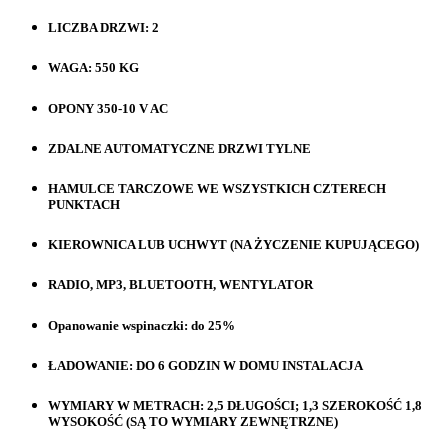
LICZBA DRZWI: 2
WAGA: 550 KG
OPONY 350-10 V AC
ZDALNE AUTOMATYCZNE DRZWI TYLNE
HAMULCE TARCZOWE WE WSZYSTKICH CZTERECH
PUNKTACH
KIEROWNICA LUB UCHWYT (NA ŻYCZENIE KUPUJĄCEGO)
RADIO, MP3, BLUETOOTH, WENTYLATOR
Opanowanie wspinaczki: do 25%
ŁADOWANIE: DO 6 GODZIN W DOMU INSTALACJA
WYMIARY W METRACH: 2,5 DŁUGOŚCI; 1,3 SZEROKOŚĆ 1,8
WYSOKOŚĆ (SĄ TO WYMIARY ZEWNĘTRZNE)