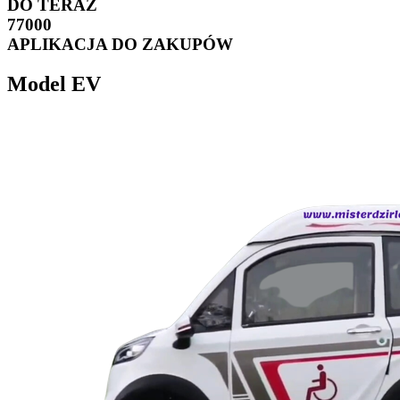
DO TERAZ
77000
APLIKACJA DO ZAKUPÓW
Model EV
Jest to specjalny pojazd dla osób niepełnosprawnych poruszających się na
wózkach inwalidzkich. EV ma zasięg 65-70 KM i osiąga prędkość 35 km/h.
SAMOCHÓD MISTER DZIRLO HELP NIE WYMAGA PRAWA
KIEROWCY, PONIEWAŻ POSIADA ZABEZPIECZENIE NA SKUTER.