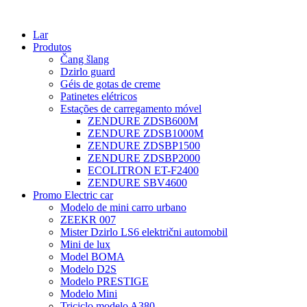
Lar
Produtos
Čang šlang
Dzirlo guard
Géis de gotas de creme
Patinetes elétricos
Estações de carregamento móvel
ZENDURE ZDSB600M
ZENDURE ZDSB1000M
ZENDURE ZDSBP1500
ZENDURE ZDSBP2000
ECOLITRON ET-F2400
ZENDURE SBV4600
Promo Electric car
Modelo de mini carro urbano
ZEEKR 007
Mister Dzirlo LS6 električni automobil
Mini de lux
Model BOMA
Modelo D2S
Modelo PRESTIGE
Modelo Mini
Triciclo modelo A380