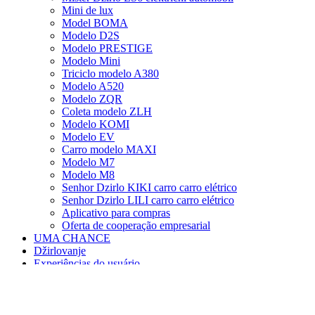
Mini de lux
Model BOMA
Modelo D2S
Modelo PRESTIGE
Modelo Mini
Triciclo modelo A380
Modelo A520
Modelo ZQR
Coleta modelo ZLH
Modelo KOMI
Modelo EV
Carro modelo MAXI
Modelo M7
Modelo M8
Senhor Dzirlo KIKI carro carro elétrico
Senhor Dzirlo LILI carro carro elétrico
Aplicativo para compras
Oferta de cooperação empresarial
UMA CHANCE
Džirlovanje
Experiências do usuário
Experiências do usuário Čang šlang
Experiências do usuário Dzirlo guard
Experiências de usuários promocionais de carros
elétricos