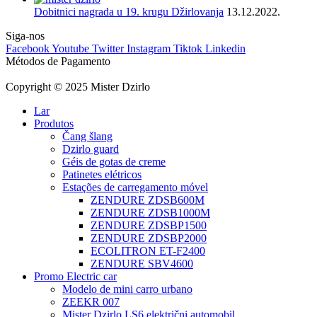
Dobitnici nagrada u 19. krugu Džirlovanja
13.12.2022.
Siga-nos
Facebook
Youtube
Twitter
Instagram
Tiktok
Linkedin
Métodos de Pagamento
Copyright © 2025 Mister Dzirlo
Lar
Produtos
Čang šlang
Dzirlo guard
Géis de gotas de creme
Patinetes elétricos
Estações de carregamento móvel
ZENDURE ZDSB600M
ZENDURE ZDSB1000M
ZENDURE ZDSBP1500
ZENDURE ZDSBP2000
ECOLITRON ET-F2400
ZENDURE SBV4600
Promo Electric car
Modelo de mini carro urbano
ZEEKR 007
Mister Dzirlo LS6 električni automobil