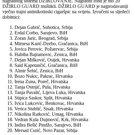
nagradnog sistema DŽIRLOVANJE. Nagradni fond je bio 20
DŽIRLO GUARD muštikli. DŽIRLO GUARD je najprodavaniji
vječno trajni antinikotinski cigaršpic na svijetu. Izvučeni su sljedeći
dobitnici:
Dejan Gabrić, Subotica, Srbija
Erdal Corbo, Sarajevo, BiH
Zoran Jaric, Beograd, Srbija
Mirnesa Karić-Dzebo, Gračanica, BiH
Jovica Perovic, Požarevac, Srbija
Habiba Bajramovic, Zenica, BiH
Dejan Mišković, Osijek, Hrvatska
Said Kapetančić, Gračanica, BiH
Almir Šehić, Zenica, BiH
Bozo Nukic, Pakrac, Hrvatska
Irena Zuna, Poreč, Hrvatska
Tanja Ostojić, Pula, Hrvatska
Tanja Pavalić, Lijeva Luka, Hrvatska
Stipica Saskor, Split, Hrvatska
Ivica Lukcevic, Benkovac, Hrvatska
Verica Stublić, Sisak, Hrvatska
Nikolina Ratković, Umag, Hrvatska
Vedran Kula Dujmović, Krk, Hrvatska
Indira Bešić Pindžo, Sarajevo, BiH
Mersad Curić, Novi Pazar, Srbija