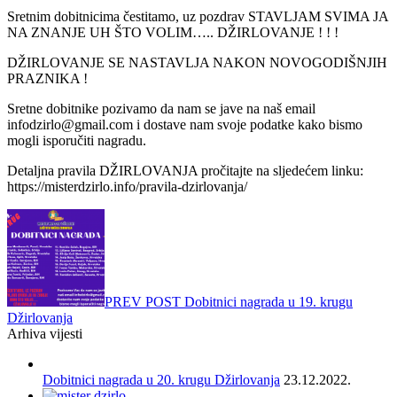
Sretnim dobitnicima čestitamo, uz pozdrav STAVLJAM SVIMA JA
NA ZNANJE UH ŠTO VOLIM….. DŽIRLOVANJE ! ! !
DŽIRLOVANJE SE NASTAVLJA NAKON NOVOGODIŠNJIH
PRAZNIKA !
Sretne dobitnike pozivamo da nam se jave na naš email
infodzirlo@gmail.com i dostave nam svoje podatke kako bismo
mogli isporučiti nagradu.
Detaljna pravila DŽIRLOVANJA pročitajte na sljedećem linku:
https://misterdzirlo.info/pravila-dzirlovanja/
Navegação
de
artigos
PREV POST
Dobitnici nagrada u 19. krugu
Džirlovanja
Arhiva vijesti
Dobitnici nagrada u 20. krugu Džirlovanja
23.12.2022.