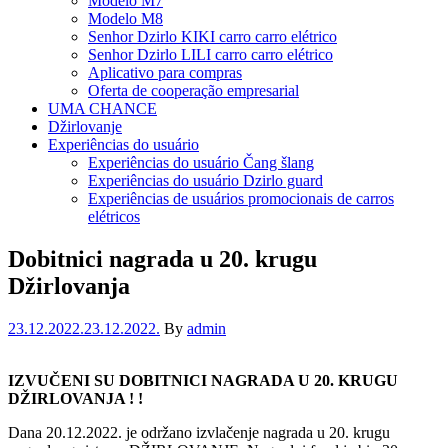
Modelo M7
Modelo M8
Senhor Dzirlo KIKI carro carro elétrico
Senhor Dzirlo LILI carro carro elétrico
Aplicativo para compras
Oferta de cooperação empresarial
UMA CHANCE
Džirlovanje
Experiências do usuário
Experiências do usuário Čang šlang
Experiências do usuário Dzirlo guard
Experiências de usuários promocionais de carros
elétricos
Categories
Dobitnici nagrada u 20. krugu
Džirlovanja
23.12.2022.
23.12.2022.
By
admin
IZVUČENI SU DOBITNICI NAGRADA U 20. KRUGU
DŽIRLOVANJA ! !
Dana 20.12.2022. je održano izvlačenje nagrada u 20. krugu