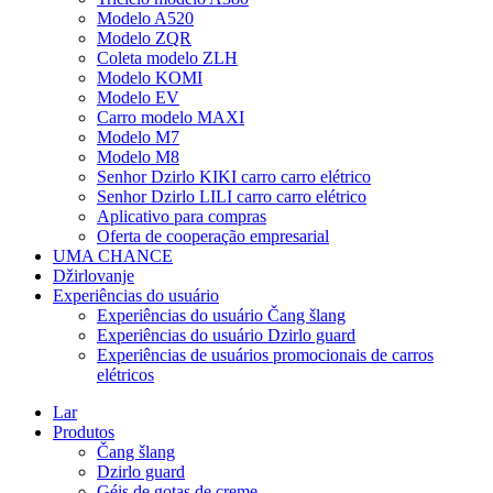
Modelo A520
Modelo ZQR
Coleta modelo ZLH
Modelo KOMI
Modelo EV
Carro modelo MAXI
Modelo M7
Modelo M8
Senhor Dzirlo KIKI carro carro elétrico
Senhor Dzirlo LILI carro carro elétrico
Aplicativo para compras
Oferta de cooperação empresarial
UMA CHANCE
Džirlovanje
Experiências do usuário
Experiências do usuário Čang šlang
Experiências do usuário Dzirlo guard
Experiências de usuários promocionais de carros
elétricos
Lar
Produtos
Čang šlang
Dzirlo guard
Géis de gotas de creme