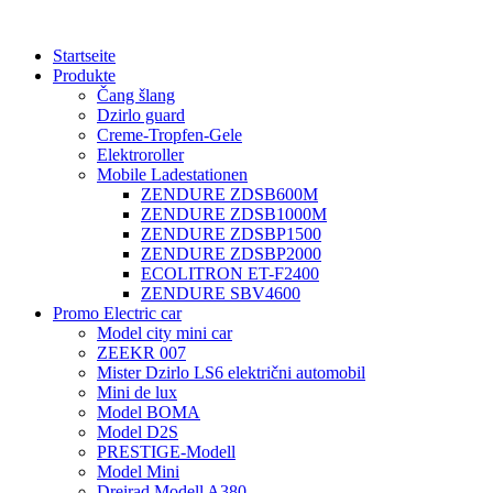
Startseite
Produkte
Čang šlang
Dzirlo guard
Creme-Tropfen-Gele
Elektroroller
Mobile Ladestationen
ZENDURE ZDSB600M
ZENDURE ZDSB1000M
ZENDURE ZDSBP1500
ZENDURE ZDSBP2000
ECOLITRON ET-F2400
ZENDURE SBV4600
Promo Electric car
Model city mini car
ZEEKR 007
Mister Dzirlo LS6 električni automobil
Mini de lux
Model BOMA
Model D2S
PRESTIGE-Modell
Model Mini
Dreirad Modell A380