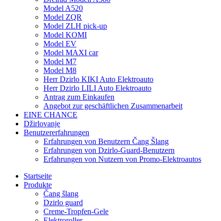
Model A520
Model ZQR
Model ZLH pick-up
Model KOMI
Model EV
Model MAXI car
Model M7
Model M8
Herr Dzirlo KIKI Auto Elektroauto
Herr Dzirlo LILI Auto Elektroauto
Antrag zum Einkaufen
Angebot zur geschäftlichen Zusammenarbeit
EINE CHANCE
Džirlovanje
Benutzererfahrungen
Erfahrungen von Benutzern Čang Šlang
Erfahrungen von Dzirlo-Guard-Benutzern
Erfahrungen von Nutzern von Promo-Elektroautos
Startseite
Produkte
Čang šlang
Dzirlo guard
Creme-Tropfen-Gele
Elektroroller