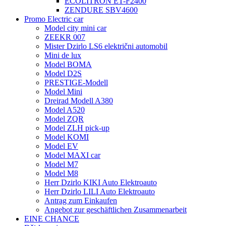
ECOLITRON ET-F2400
ZENDURE SBV4600
Promo Electric car
Model city mini car
ZEEKR 007
Mister Dzirlo LS6 električni automobil
Mini de lux
Model BOMA
Model D2S
PRESTIGE-Modell
Model Mini
Dreirad Modell A380
Model A520
Model ZQR
Model ZLH pick-up
Model KOMI
Model EV
Model MAXI car
Model M7
Model M8
Herr Dzirlo KIKI Auto Elektroauto
Herr Dzirlo LILI Auto Elektroauto
Antrag zum Einkaufen
Angebot zur geschäftlichen Zusammenarbeit
EINE CHANCE