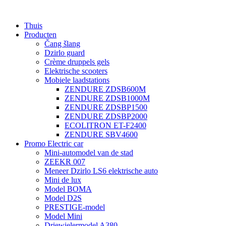
Thuis
Producten
Čang šlang
Dzirlo guard
Crème druppels gels
Elektrische scooters
Mobiele laadstations
ZENDURE ZDSB600M
ZENDURE ZDSB1000M
ZENDURE ZDSBP1500
ZENDURE ZDSBP2000
ECOLITRON ET-F2400
ZENDURE SBV4600
Promo Electric car
Mini-automodel van de stad
ZEEKR 007
Meneer Dzirlo LS6 elektrische auto
Mini de lux
Model BOMA
Model D2S
PRESTIGE-model
Model Mini
Driewielermodel A380