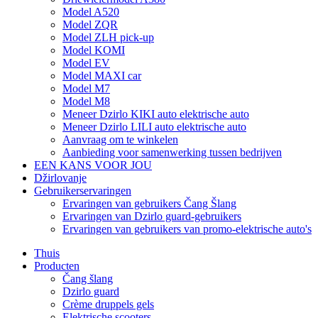
Model A520
Model ZQR
Model ZLH pick-up
Model KOMI
Model EV
Model MAXI car
Model M7
Model M8
Meneer Dzirlo KIKI auto elektrische auto
Meneer Dzirlo LILI auto elektrische auto
Aanvraag om te winkelen
Aanbieding voor samenwerking tussen bedrijven
EEN KANS VOOR JOU
Džirlovanje
Gebruikerservaringen
Ervaringen van gebruikers Čang Šlang
Ervaringen van Dzirlo guard-gebruikers
Ervaringen van gebruikers van promo-elektrische auto's
Thuis
Producten
Čang šlang
Dzirlo guard
Crème druppels gels
Elektrische scooters