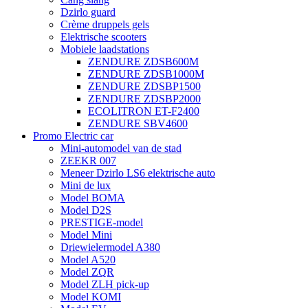
Dzirlo guard
Crème druppels gels
Elektrische scooters
Mobiele laadstations
ZENDURE ZDSB600M
ZENDURE ZDSB1000M
ZENDURE ZDSBP1500
ZENDURE ZDSBP2000
ECOLITRON ET-F2400
ZENDURE SBV4600
Promo Electric car
Mini-automodel van de stad
ZEEKR 007
Meneer Dzirlo LS6 elektrische auto
Mini de lux
Model BOMA
Model D2S
PRESTIGE-model
Model Mini
Driewielermodel A380
Model A520
Model ZQR
Model ZLH pick-up
Model KOMI